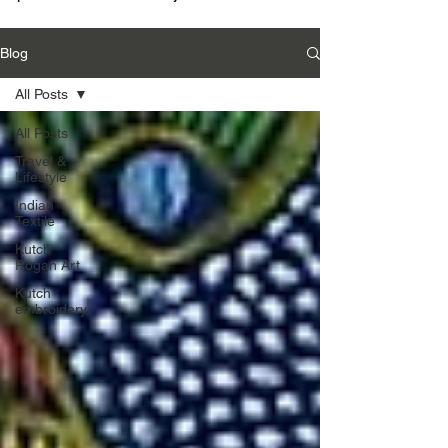
Blog
All Posts
All Posts
Travel &
Lifestyle
Indian
Textile
Kutch
Rogan Art
Kutch
embroidery