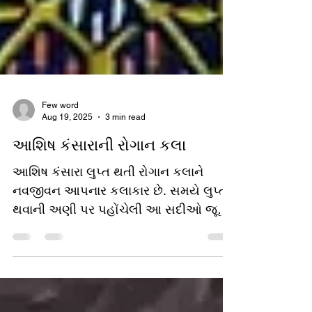
Few word
Aug 19, 2025
3 min read
આશિષ કંસારાની રોગાન કલા
આશિષ કંસારા લુપ્ત થતી રોગાન કલાને
નવજીવન આપનાર કલાકાર છે. સમયે લુપ્ત
થવાની અણી પર પહોંચેલી આ સદીઓ જૂની
રોગાન કલાને ફરીથી જીવંત કરવાનો શ્રેય
કચ્છના માધાપર ગામના આશિષ શાંતિલાલ
કંસારાને જાય છે.